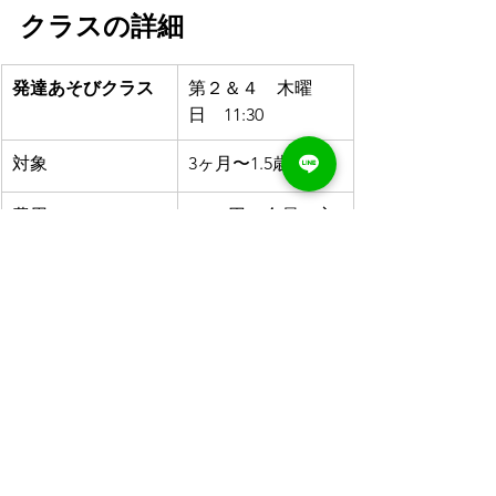
クラスの詳細
発達あそびクラス
第２＆４　木曜
日　11:30
対象
3ヶ月〜1.5歳
費用
3,300円（会員の方
はプラン1回消化）
予約方法
こちらの
予約シス
テム
にて、チケッ
ト購入＆クラス予
約をお願いします
お問い合わせは
バルシューレ渋谷LINE
LINEにて