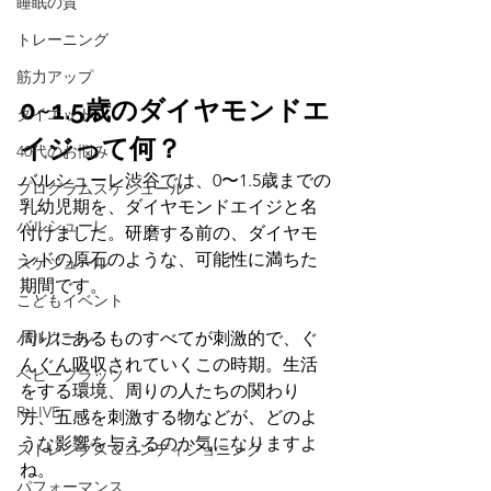
睡眠の質
トレーニング
筋力アップ
0~1.5歳のダイヤモンドエ
ダイエット
イジって何？
40代のお悩み
バルシューレ渋谷では、0〜1.5歳までの
プログラムスケジュール
乳幼児期を、ダイヤモンドエイジと名
バルシューレ
付けました。研磨する前の、ダイヤモ
ンドの原石のような、可能性に満ちた
スケジュール
期間です。
こどもイベント
パルクール
周りにあるものすべてが刺激的で、ぐ
んぐん吸収されていくこの時期。生活
ベビープラッツ
をする環境、周りの人たちの関わり
R-LIVE
方、五感を刺激する物などが、どのよ
うな影響を与えるのか気になりますよ
ストレングス＆コンディショニング
ね。
パフォーマンス