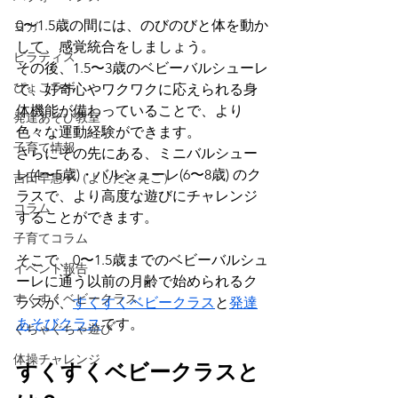
0〜1.5歳の間には、のびのびと体を動か
ヨガ
して、感覚統合をしましょう。
ピラティス
その後、1.5〜3歳のベビーバルシューレ
ぴょこラボ
で、好奇心やワクワクに応えられる身
体機能が備わっていることで、より
発達あそび教室
色々な運動経験ができます。
子育て情報
さらにその先にある、ミニバルシュー
レ(4〜5歳)・バルシューレ(6〜8歳) のク
吉田早惠子（よしださえこ）
ラスで、より高度な遊びにチャレンジ
コラム
することができます。
子育てコラム
そこで、0〜1.5歳までのベビーバルシュ
イベント報告
ーレに通う以前の月齢で始められるク
すくすくベビークラス
ラスが、
すくすくベビークラス
と
発達
あそびクラス
です。
ぐちゃぐちゃ遊び
体操チャレンジ
すくすくベビークラスと