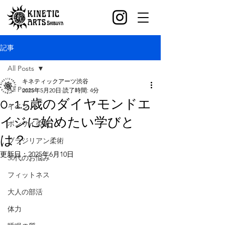
記事
All Posts
キネティックアーツ渋谷
All Posts
2025年5月20日
読了時間: 4分
0~1.5歳のダイヤモンドエ
イベント
イジに始めたい学びと
ボンサイ柔術
は？
ブラジリアン柔術
更新日：
2025年6月10日
30代のお悩み
フィットネス
大人の部活
体力