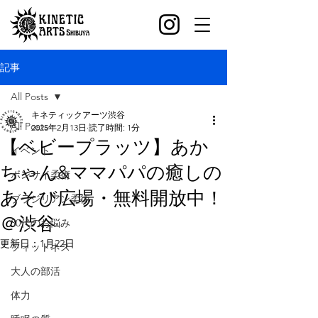
記事
All Posts
キネティックアーツ渋谷
All Posts
2025年2月13日
読了時間: 1分
【ベビープラッツ】あか
イベント
ちゃん&ママパパの癒しの
ボンサイ柔術
あそび広場・無料開放中！
ブラジリアン柔術
＠渋谷
30代のお悩み
更新日：
1月22日
フィットネス
大人の部活
体力