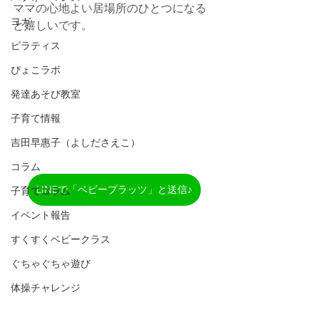
ママの心地よい居場所のひとつになる
ヨガ
と嬉しいです。
ピラティス
ぴょこラボ
発達あそび教室
子育て情報
吉田早惠子（よしださえこ）
コラム
LINEで「ベビープラッツ」と送信♪
子育てコラム
イベント報告
すくすくベビークラス
ぐちゃぐちゃ遊び
体操チャレンジ