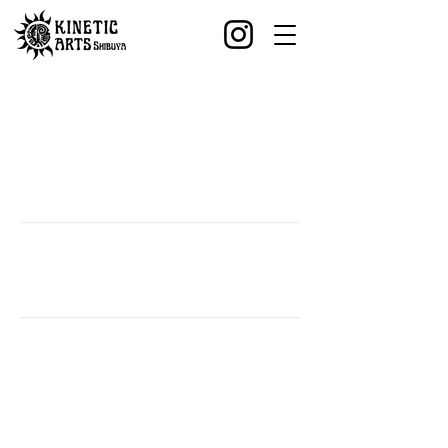
会社概要
株式会社キネティックアーツGA
東京都渋谷区渋谷３丁目２７−１１ 祐真ビル本館1階
平賀友明（代表取締役会長）
村上貴弘（代表取締役社長）
桑鶴大也（専務取締役）