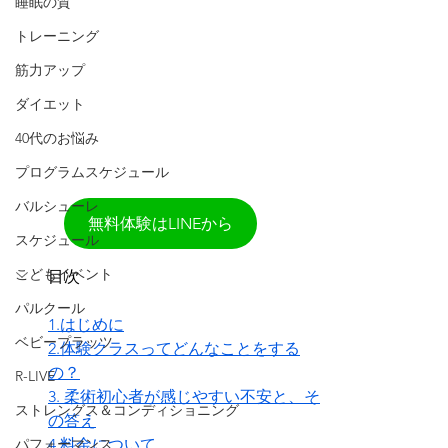
睡眠の質
トレーニング
筋力アップ
ダイエット
40代のお悩み
プログラムスケジュール
バルシューレ
無料体験はLINEから
スケジュール
こどもイベント
目次
パルクール
1.はじめに
ベビープラッツ
2.体験クラスってどんなことをする
の？
R-LIVE
3. 柔術初心者が感じやすい不安と、そ
ストレングス＆コンディショニング
の答え
パフォーマンス
4.料金について