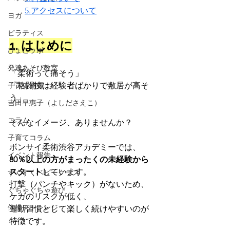
5.アクセスについて
ヨガ
ピラティス
1. はじめに
ぴょこラボ
発達あそび教室
「柔術って痛そう」
子育て情報
「格闘技は経験者ばかりで敷居が高そ
う」
吉田早惠子（よしださえこ）
コラム
そんなイメージ、ありませんか？
子育てコラム
ボンサイ柔術渋谷アカデミーでは、
イベント報告
80％以上の方がまったくの未経験から
スタート
しています。
すくすくベビークラス
打撃（パンチやキック）がないため、
ぐちゃぐちゃ遊び
ケガのリスクが低く、
体操チャレンジ
運動習慣として楽しく続けやすいのが
特徴です。