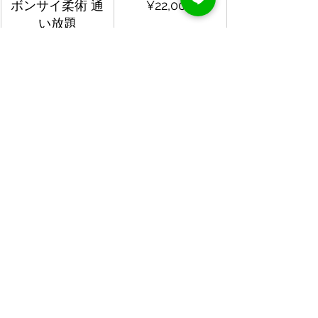
ボンサイ柔術 通
¥22,000
い放題
5.アクセスについて
東京都渋谷区渋谷３−２７−１１　祐真
ビル本館1F
（渋谷川沿いのテラスの階段が、エン
トランスです）