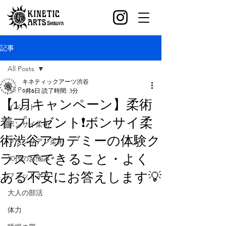
記事
All Posts
キネティックアーツ渋谷
All Posts
1月6日
読了時間: 3分
【1月キャンペーン】柔術
イベント
着プレゼント❗️ボンサイ柔
ボンサイ柔術
術渋谷アカデミーの体験ク
ブラジリアン柔術
ラスでできること・よく
30代のお悩み
ある不安にお答えします💡
フィットネス
大人の部活
体力