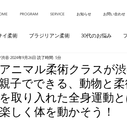
OME
PROGRAM
SERVICE
お知らせ
お問い合わせ
サイ柔術
ブラジリアン柔術
30代のお悩み
ツ渋谷
2024年9月26日
読了時間: 5分
眠の質
トレーニング
筋力アップ
ダイエッ
アニマル柔術クラスが渋
親子でできる、動物と柔
バルシューレ
スケジュール
こどもイベント
を取り入れた全身運動と
ストレングス＆コンディショニング
パフォー
楽しく体を動かそう！
発達あそび教室
子育て情報
吉田早惠子（