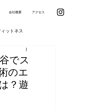
会社概要
アクセス
フィットネス
ト
40代のお悩み
谷でス
術のエ
パルクール
は？遊
マンス
ヨガ
よしださえこ）
コラム