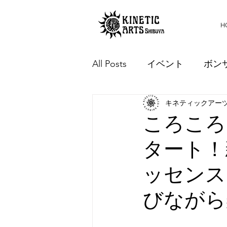
H
All Posts
イベント
ボン
キネティックアー
大人の部活
体力
睡
ころころ
タート！
プログラムスケジュール
ッセンス
ベビープラッツ
R-LIVE
びながら
ピラティス
ぴょこラボ