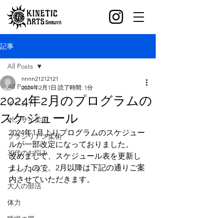
記事
All Posts
nnnn21212121
All Posts
2024年2月1日
読了時間: 1分
2024年2月のプログラムの
イベント
スケジュール
ボンサイ柔術
2024年1月よりプログラムのスケジュー
ブラジリアン柔術
ルが一部改定になっておりました。
30代のお悩み
改めまして、スケジュール表を更新し
ましたので、2月以降は下記の通りご案
フィットネス
内させていただきます。
大人の部活
体力