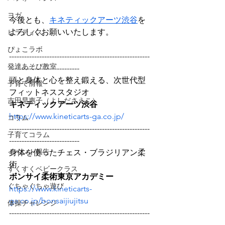
ヨガ
今後とも、
キネティックアーツ渋谷
を
よろしくお願いいたします。
ピラティス
ぴょこラボ
--------------------------------------------------------
発達あそび教室
----------------------------
頭と身体と心を整え鍛える、次世代型
子育て情報
フィットネススタジオ
吉田早惠子（よしださえこ）
キネティックアーツ渋谷
https://www.kineticarts-ga.co.jp/
コラム
--------------------------------------------------------
子育てコラム
----------------------------
イベント報告
身体を使ったチェス・ブラジリアン柔
術
すくすくベビークラス
ボンサイ柔術東京アカデミー
ぐちゃぐちゃ遊び
https://www.kineticarts-
ga.co.jp/bonsaijiujitsu
体操チャレンジ
--------------------------------------------------------
----------------------------