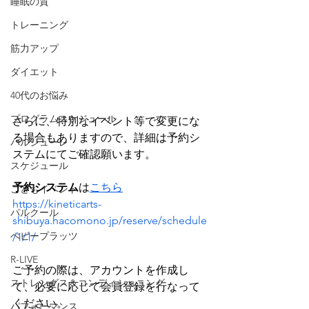
睡眠の質
トレーニング
筋力アップ
ダイエット
40代のお悩み
プログラムスケジュール
さらに、特別なイベント等で変更にな
る場合もありますので、詳細は予約シ
バルシューレ
ステムにてご確認願います。
スケジュール
予約システム
は
こちら
こどもイベント
https://kineticarts-
パルクール
shibuya.hacomono.jp/reserve/schedule
ベビープラッツ
/1/1/
R-LIVE
ご予約の際は、アカウントを作成し
ストレングス＆コンディショニング
て、必要に応じて会員登録を行なって
ください。
パフォーマンス